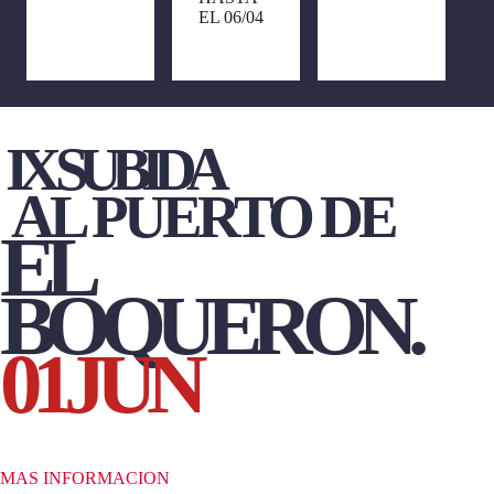
EL 06/04
IX SUBIDA
AL PUERTO DE
EL
BOQUERON
.
01JUN
O
MAS INFORMACION