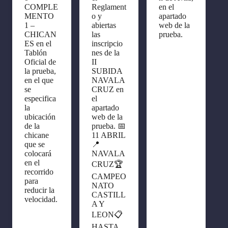
COMPLE
Reglament
en el
MENTO
o y
apartado
1 –
abiertas
web de la
CHICAN
las
prueba.
ES en el
inscripcio
Tablón
nes de la
Oficial de
II
la prueba,
SUBIDA
en el que
NAVALA
se
CRUZ en
especifica
el
la
apartado
ubicación
web de la
de la
prueba. 📅
chicane
11 ABRIL
que se
📍
colocará
NAVALA
en el
CRUZ🏆
recorrido
CAMPEO
para
NATO
reducir la
CASTILL
velocidad.
A Y
LEON📋
HASTA