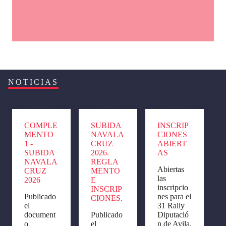
NOTICIAS
COMPLE
SUBIDA
INSCRIP
MENTO
NAVALA
CIONES
1 -
CRUZ
ABIERT
SUBIDA
2026.
AS
NAVALA
REGLA
Abiertas
CRUZ
MENTO
las
2026
E
inscripcio
INSCRIP
Publicado
nes para el
CIONES.
el
31 Rally
document
Publicado
Diputació
o
el
n de Avila,