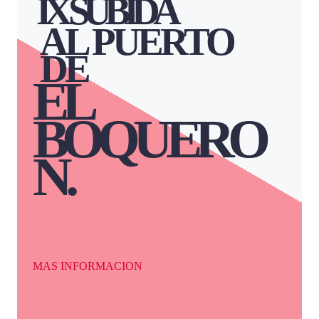
IX SUBIDA
AL PUERTO
DE
EL
BOQUERO
N
.
MAS INFORMACION