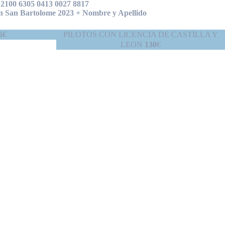
00 6305 0413 0027 8817
ón San Bartolome 2023 +
Nombre y Apellido
5
€
PILOTOS CON LICENCIA DE CASTILLA Y
LEON
130
€